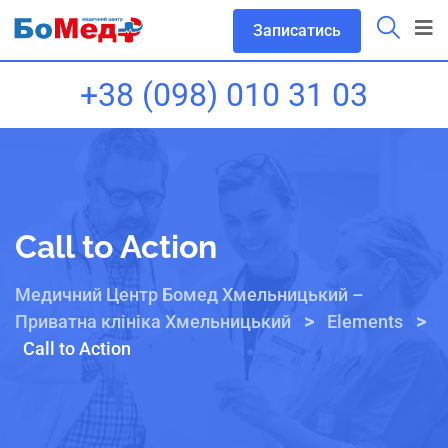
Записатись
+38 (098) 010 31 03
Call to Action
Медичний Центр Бомед Хмельницький –
>
>
Приватна клініка Хмельницький
Elements
Call to Action