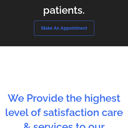
patients.
Make An Appointment
We Provide the highest
level of satisfaction care
& services to our