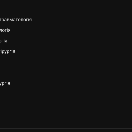
 травматологія
логія
гія
ірургія
я
ургія