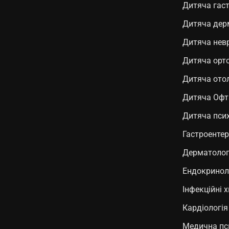
Дитяча гаст
Дитяча дер
Дитяча нев
Дитяча орто
Дитяча ото
Дитяча Офт
Дитяча псих
Гастроентер
Дерматолог
Ендокринол
Інфекційні 
Кардіологія
Медична пс