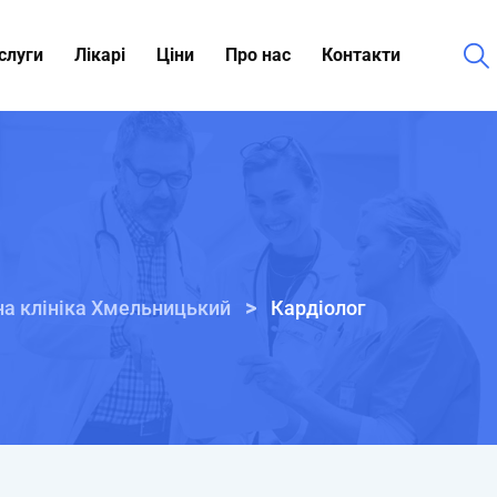
ослуги
Лікарі
Ціни
Про нас
Контакти
>
а клініка Хмельницький
Кардіолог