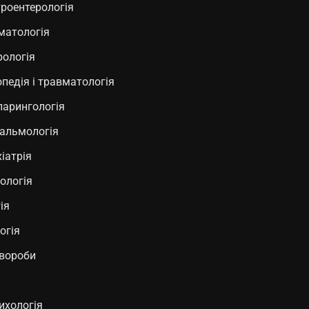
роентерологія
матологія
рологія
педія і травматологія
ларингологія
альмологія
іатрія
ологія
ія
огія
хвороби
ихологія