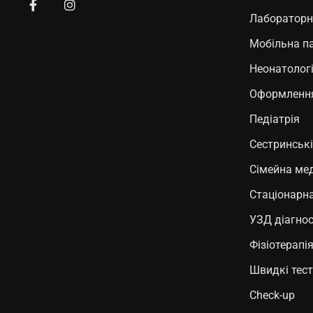
Лабораторн
Мобільна п
Неонатолог
Оформлення
Педіатрія
Сестринські
Сімейна ме
Стаціонарна
УЗД діагно
Фізіотерапі
Швидкі тес
Check-up