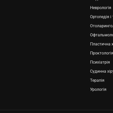
Неврологія
Ортопедія і
Отоларинго
Офтальмоло
Пластична х
Проктологі
Психіатрія
Судинна хір
Терапія
Урологія