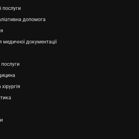
і послуги
аліативна допомога
ія
 медичної документації
 послуги
дицина
 хірургія
стика
я
ти